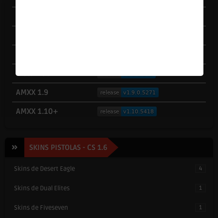
ReHLDS
ReGameDLL
Reapi
Metamod-r
AMXX 1.9
AMXX 1.10+
SKINS PISTOLAS - CS 1.6
Skins de Desert Eagle
4
Skins de Dual Elites
1
Skins de Fiveseven
1