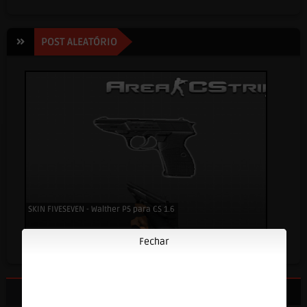
POST ALEATÓRIO
SKIN FIVESEVEN - Walther P5 para CS 1.6
Fechar
SERVER FILES
TOP 4 POSTAGENS