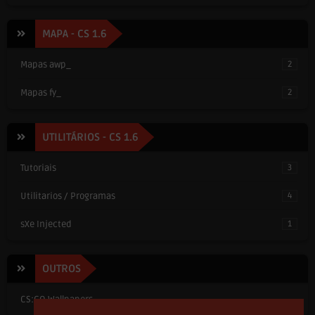
MAPA - CS 1.6
Mapas awp_
2
Mapas fy_
2
UTILITÁRIOS - CS 1.6
Tutoriais
3
Utilitarios / Programas
4
sXe Injected
1
OUTROS
CS:GO Wallpapers